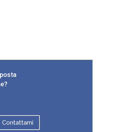
oposta
ne?
Contattami