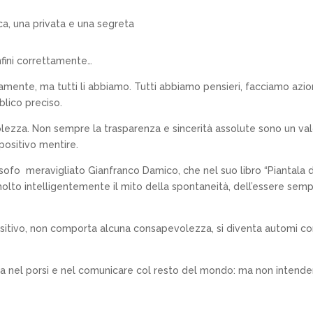
ica, una privata e una segreta
nfini correttamente…
amente, ma tutti li abbiamo. Tutti abbiamo pensieri, facciamo azio
blico preciso.
evolezza. Non sempre la trasparenza e sincerità assolute sono un va
 positivo mentire.
sofo meravigliato Gianfranco Damico, che nel suo libro “Piantala d
olto intelligentemente il mito della spontaneità, dell’essere sem
sitivo, non comporta alcuna consapevolezza, si diventa automi c
ia nel porsi e nel comunicare col resto del mondo: ma non intend