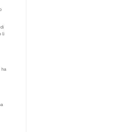
o
di
 lì
o ha
ma