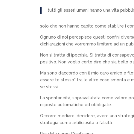
tutti gli esseri umani hanno una vita pubbl
solo che non hanno capito come stabilire i co
Ognuno di noi percepisce questi confini divers
dichiarazioni che vorremmo limitare ad un pub
Non si tratta di ipocrisia. Si tratta di consap
positivo. Non voglio certo dire che sia bello o
Ma sono d’accordo con il mio caro amico e filo
essere te stesso” tra le altre cose smonta e m
se stessi.
La spontaneità, sopravalutata come valore po
risposte automatiche ed obbligate.
Occorre mediare, decidere, avere una strateg
strategia come artificiosità o falsità.
Per dirla come Gianfranco: