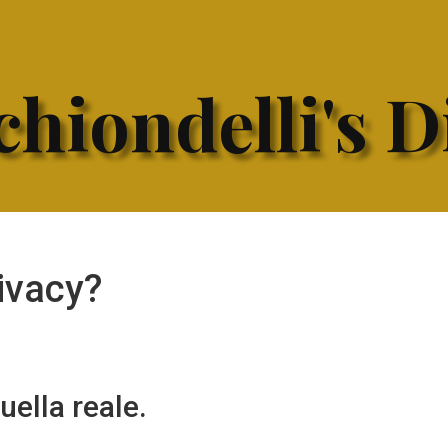
hiondelli's D
rivacy?
uella reale.