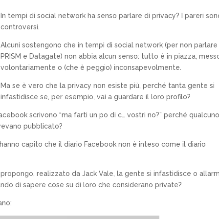
In tempi di social network ha senso parlare di privacy? I pareri son
controversi.
Alcuni sostengono che in tempi di social network (per non parlare 
PRISM e Datagate) non abbia alcun senso: tutto è in piazza, messo
volontariamente o (che è peggio) inconsapevolmente.
Ma se è vero che la privacy non esiste più, perché tanta gente si
infastidisce se, per esempio, vai a guardare il loro profilo?
acebook scrivono “ma farti un po di c… vostri no?” perché qualcun
vevano pubblicato?
anno capito che il diario Facebook non è inteso come il diario
propongo, realizzato da Jack Vale, la gente si infastidisce o allar
ando di sapere cose su di loro che considerano private?
ano: