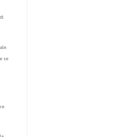
di
ale.
he se
are
la