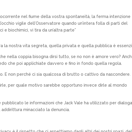
rocorrente nel fiume della vostra spontaneità, la ferma intenzione 
’occhio vigile dell’Osservatore quando un’intera folla di parti del
i e biochimici, vi tira da un’altra parte”
ra la nostra vita segreta, quella privata e quella pubblica è essenzi
he nella coppia bisogna dirsi tutto, se no non è amore vero? Anc
redo che poi applichiate davvero e fino in fondo quella regola.
so. E non perché ci sia qualcosa di brutto o cattivo da nascondere.
irle, per quale motivo sarebbe opportuno invece dirle al mondo
ubblicato le informazioni che Jack Vale ha utilizzato per dialog
a addirittura minacciato la denuncia.
cy è il rispetto che ci aspettiamo dagli altri dei nostri spazi, del