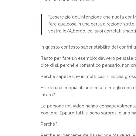
“L’esercizio dell’intenzione che nuota cont
fare qualcosa in una certa direzione sotto l
vostro Io/Albergo, coi suoi correlati sinaptic
In questo contesto saper stabilire dei confini t
Tanto per fare un esempio: davvero pensate c
dite di sì, perché è romantico pensarlo, non c
Perché sapete che in molti casi si rischia gros
E se in una coppia alcune cose è meglio non d
intero?
Le persone nel video hanno consapevolmente p
con loro. Eppure tutti si sono sorpresi e uno h
Perché?
Perché evidentemente ha ragione Marquez: Priva