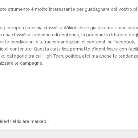
questo strumento è molto interessante per guadagnare col vostro b
log europea (vecchia classifica Wikio) che è già diventata uno sta
n una classifica semantica di contenuti, la popolarità di blog e degl
ne le condivisioni e le raccomandazioni di contenuti su Facebook,
io di contenuto. Questa classifica permette d’identificare con facili
in 30 categorie tra cui High Tech, politica etc) ma anche le tendenz
timizzare le campagne.
ired fields are marked
*