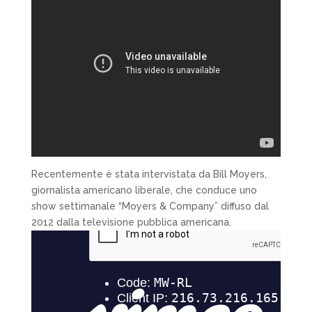
Recentemente è stata intervistata da Bill Moyers,
giornalista americano liberale, che conduce uno
show settimanale “Moyers & Company” diffuso dal
2012 dalla televisione pubblica americana.