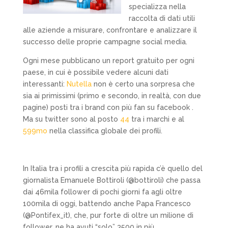
specializza nella
raccolta di dati utili
alle aziende a misurare, confrontare e analizzare il
successo delle proprie campagne social media.
Ogni mese pubblicano un report gratuito per ogni
paese, in cui è possibile vedere alcuni dati
interessanti:
Nutella
non è certo una sorpresa che
sia ai primissimi (primo e secondo, in realtà, con due
pagine) posti tra i brand con più fan su facebook .
Ma su twitter sono al posto
44
tra i marchi e al
599mo
nella classifica globale dei profili.
In Italia tra i profili a crescita più rapida c’è quello del
giornalista Emanuele Bottiroli (@bottiroli) che passa
dai 46mila follower di pochi giorni fa agli oltre
100mila di oggi, battendo anche Papa Francesco
(@Pontifex_it), che, pur forte di oltre un milione di
follower, ne ha avuti “solo” 3500 in più.