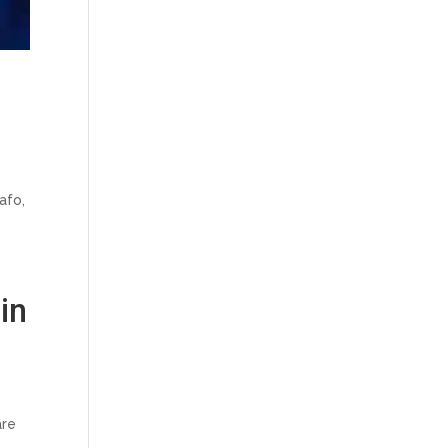
afo,
in
are