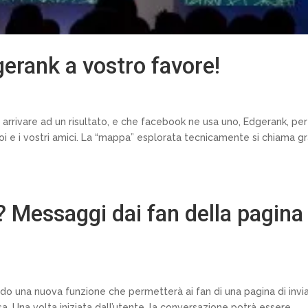
erank a vostro favore!
rrivare ad un risultato, e che facebook ne usa uno, Edgerank, per
oi e i vostri amici. La “mappa” esplorata tecnicamente si chiama gr
essaggi dai fan della pagina 
 una nuova funzione che permetterà ai fan di una pagina di invi
sa. Una volta iniziata dall’utente, la conversazione potrà essere