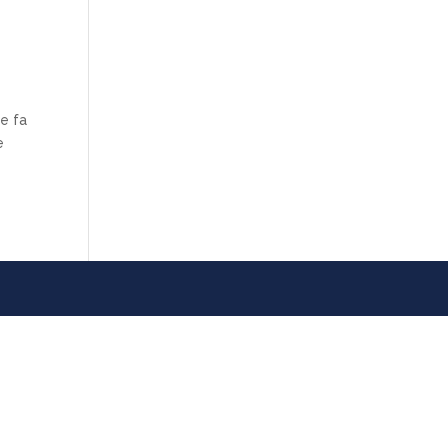
he fa
e