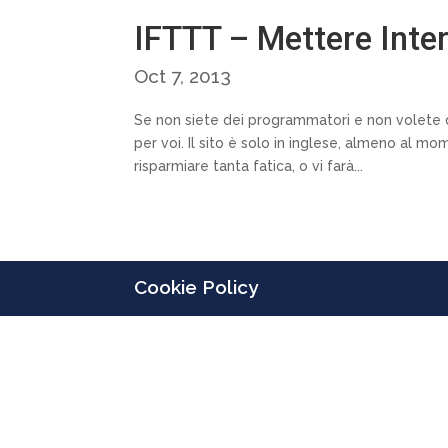
IFTTT – Mettere Intern
Oct 7, 2013
Se non siete dei programmatori e non volete di
per voi. Il sito è solo in inglese, almeno al 
risparmiare tanta fatica, o vi farà...
Cookie Policy
Designed by
Elegant Themes
| Powered by