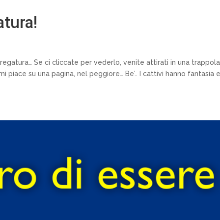
atura!
regatura… Se ci cliccate per vederlo, venite attirati in una trappol
n mi piace su una pagina, nel peggiore… Be’.. I cattivi hanno fantasia 